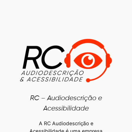
Pular
para
o
conteúdo
RC – Audiodescrição e
Acessibilidade
A RC Audiodescrição e
Acessibilidade é uma empresa